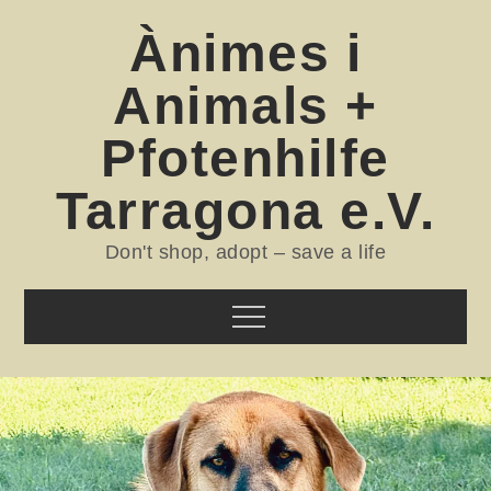
Skip
Ànimes i
to
content
Animals +
Pfotenhilfe
Tarragona e.V.
Don't shop, adopt – save a life
Menu