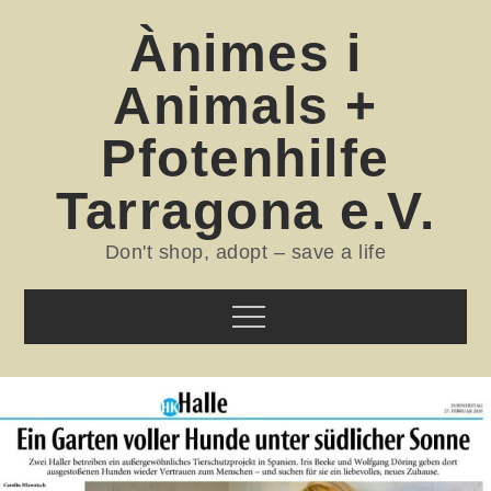
Skip
Ànimes i
to
content
Animals +
Pfotenhilfe
Tarragona e.V.
Don't shop, adopt – save a life
Menu