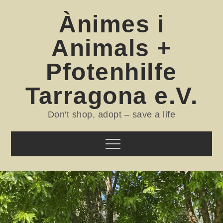
Skip
Ànimes i
to
content
Animals +
Pfotenhilfe
Tarragona e.V.
Don't shop, adopt – save a life
Menu