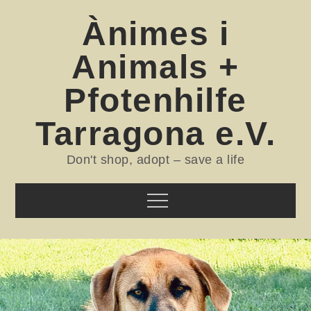
Skip
Ànimes i
to
content
Animals +
Pfotenhilfe
Tarragona e.V.
Don't shop, adopt – save a life
Menu