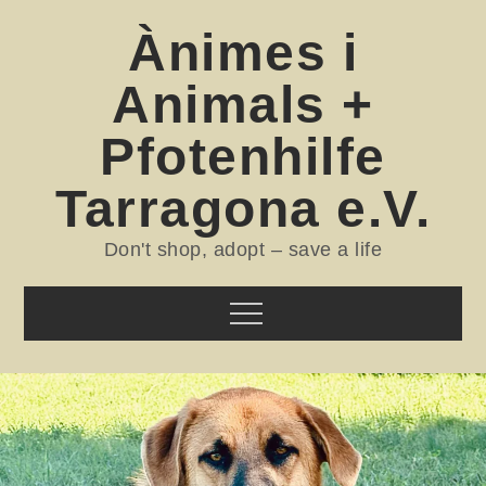
Skip
Ànimes i
to
content
Animals +
Pfotenhilfe
Tarragona e.V.
Don't shop, adopt – save a life
Menu