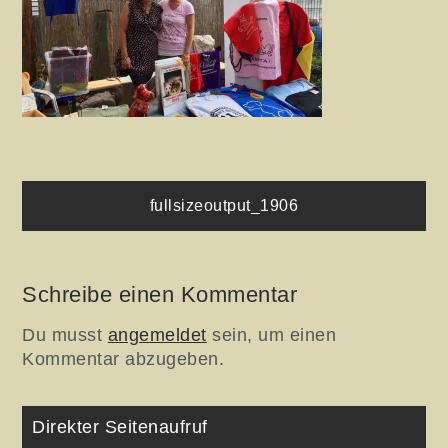
Beitragsnavigation
fullsizeoutput_1906
Schreibe einen Kommentar
Du musst
angemeldet
sein, um einen
Kommentar abzugeben.
Direkter Seitenaufruf