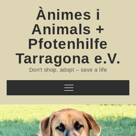
Skip
Ànimes i
to
content
Animals +
Pfotenhilfe
Tarragona e.V.
Don't shop, adopt – save a life
Menu