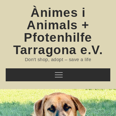
Skip
Ànimes i
to
content
Animals +
Pfotenhilfe
Tarragona e.V.
Don't shop, adopt – save a life
Menu