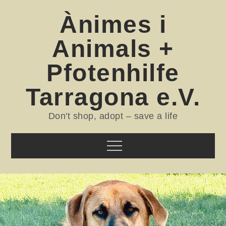
Skip
Ànimes i
to
content
Animals +
Pfotenhilfe
Tarragona e.V.
Don't shop, adopt – save a life
Menu