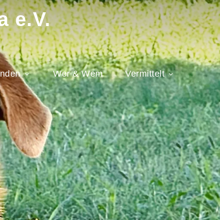
a e.V.
nden
Wer & Wem
Vermittelt