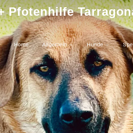
 Pfotenhilfe Tarragon
Home
Allgemein
Hunde
Spe