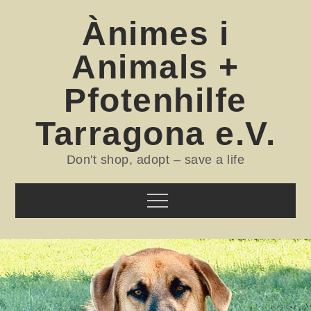
Skip
Ànimes i
to
content
Animals +
Pfotenhilfe
Tarragona e.V.
Don't shop, adopt – save a life
Menu