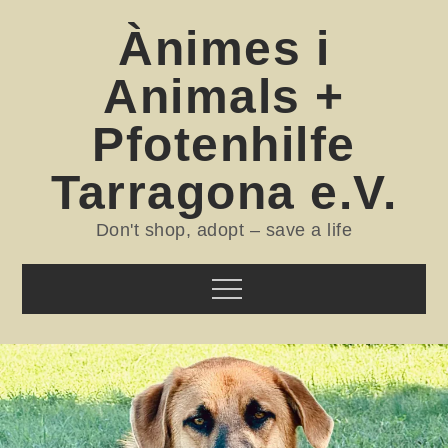
Skip
Ànimes i
to
content
Animals +
Pfotenhilfe
Tarragona e.V.
Don't shop, adopt – save a life
Menu