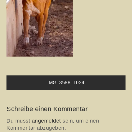
Beitragsnavigation
IMG_3588_1024
Schreibe einen Kommentar
Du musst
angemeldet
sein, um einen
Kommentar abzugeben.