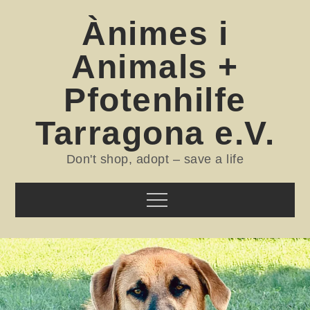
Skip
Ànimes i
to
content
Animals +
Pfotenhilfe
Tarragona e.V.
Don't shop, adopt – save a life
Menu