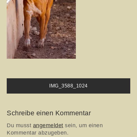
Beitragsnavigation
IMG_3588_1024
Schreibe einen Kommentar
Du musst
angemeldet
sein, um einen
Kommentar abzugeben.