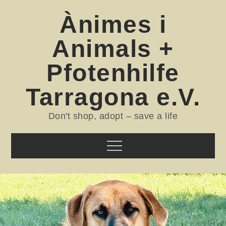
Skip
Ànimes i
to
content
Animals +
Pfotenhilfe
Tarragona e.V.
Don't shop, adopt – save a life
Menu