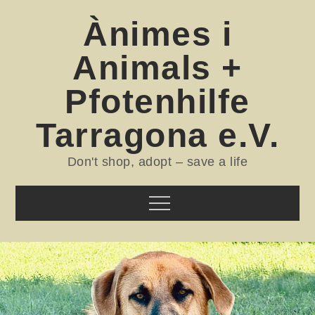
Skip
Ànimes i
to
content
Animals +
Pfotenhilfe
Tarragona e.V.
Don't shop, adopt – save a life
Menu