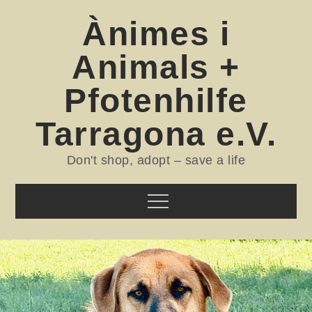
Skip
Ànimes i
to
content
Animals +
Pfotenhilfe
Tarragona e.V.
Don't shop, adopt – save a life
Menu