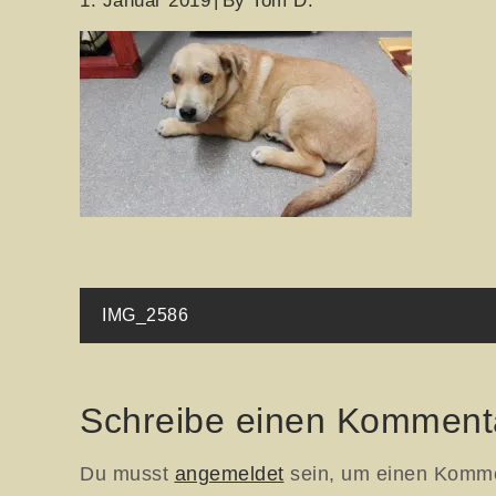
1. Januar 2019
By
Tom D.
Beitragsnavigati
IMG_2586
Schreibe einen Komment
Du musst
angemeldet
sein, um einen Komm