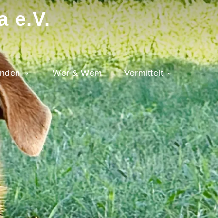
a e.V.
nden
Wer & Wem
Vermittelt