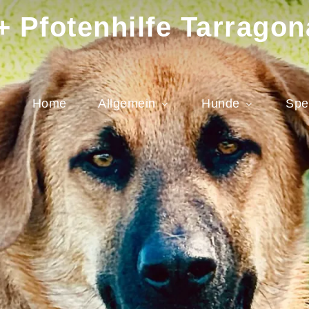
 Pfotenhilfe Tarragon
Home
Allgemein
Hunde
Spe