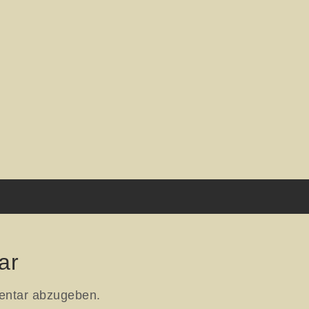
on
ar
entar abzugeben.