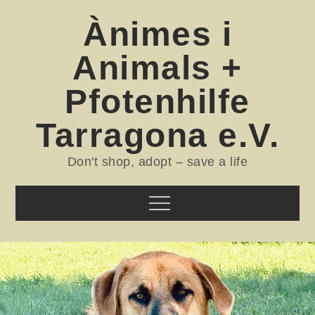
Skip
Ànimes i
to
content
Animals +
Pfotenhilfe
Tarragona e.V.
Don't shop, adopt – save a life
Menu