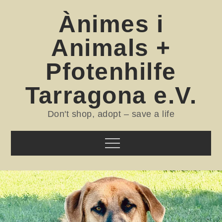
Skip
Ànimes i
to
content
Animals +
Pfotenhilfe
Tarragona e.V.
Don't shop, adopt – save a life
Menu