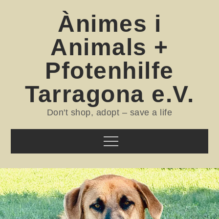
Skip
Ànimes i
to
content
Animals +
Pfotenhilfe
Tarragona e.V.
Don't shop, adopt – save a life
Menu