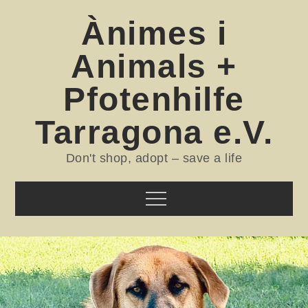
Skip
Ànimes i
to
content
Animals +
Pfotenhilfe
Tarragona e.V.
Don't shop, adopt – save a life
Menu