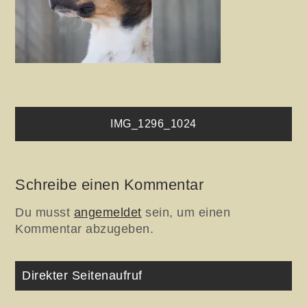
Beitragsnavigation
IMG_1296_1024
Schreibe einen Kommentar
Du musst
angemeldet
sein, um einen
Kommentar abzugeben.
Direkter Seitenaufruf