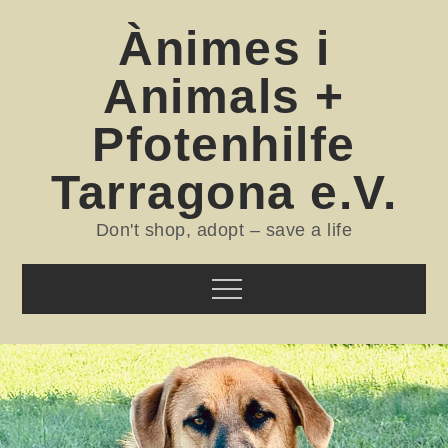
Skip
Ànimes i
to
content
Animals +
Pfotenhilfe
Tarragona e.V.
Don't shop, adopt – save a life
Menu