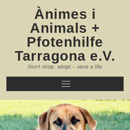
Skip
Ànimes i
to
content
Animals +
Pfotenhilfe
Tarragona e.V.
Don't shop, adopt – save a life
Menu