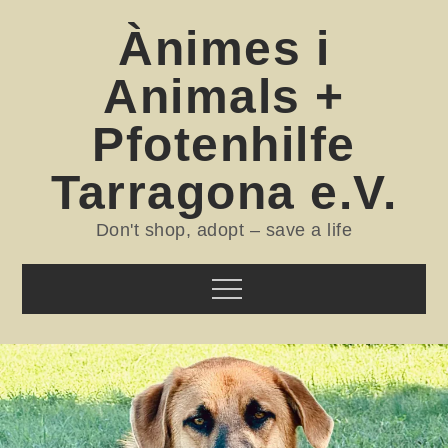
Skip
Ànimes i
to
content
Animals +
Pfotenhilfe
Tarragona e.V.
Don't shop, adopt – save a life
Menu