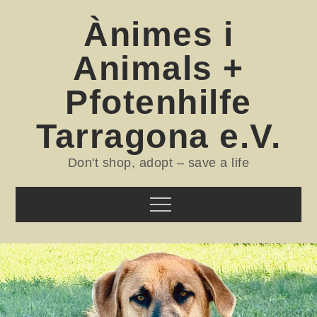
Skip
Ànimes i
to
content
Animals +
Pfotenhilfe
Tarragona e.V.
Don't shop, adopt – save a life
Menu