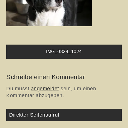
Beitragsnavigation
IMG_0824_1024
Schreibe einen Kommentar
Du musst
angemeldet
sein, um einen
Kommentar abzugeben.
Direkter Seitenaufruf