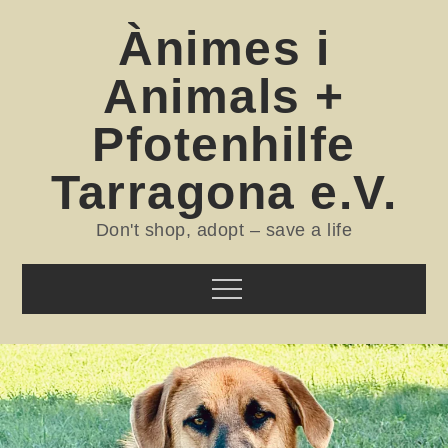
Skip
Ànimes i
to
content
Animals +
Pfotenhilfe
Tarragona e.V.
Don't shop, adopt – save a life
Menu