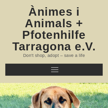
Skip
Ànimes i
to
content
Animals +
Pfotenhilfe
Tarragona e.V.
Don't shop, adopt – save a life
Menu