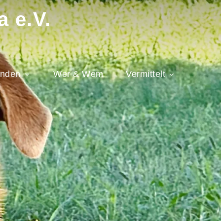
a e.V.
nden
Wer & Wem
Vermittelt