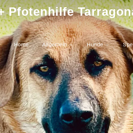
 Pfotenhilfe Tarragon
Home
Allgemein
Hunde
Spe