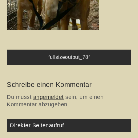
Beitragsnavigation
fullsizeoutput_78f
Schreibe einen Kommentar
Du musst
angemeldet
sein, um einen
Kommentar abzugeben.
Direkter Seitenaufruf