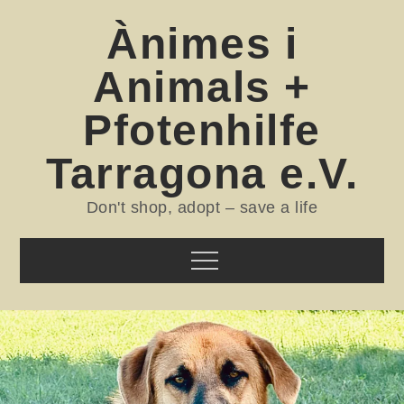
Skip
Ànimes i
to
content
Animals +
Pfotenhilfe
Tarragona e.V.
Don't shop, adopt – save a life
Menu