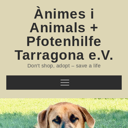
Skip
Ànimes i
to
content
Animals +
Pfotenhilfe
Tarragona e.V.
Don't shop, adopt – save a life
Menu