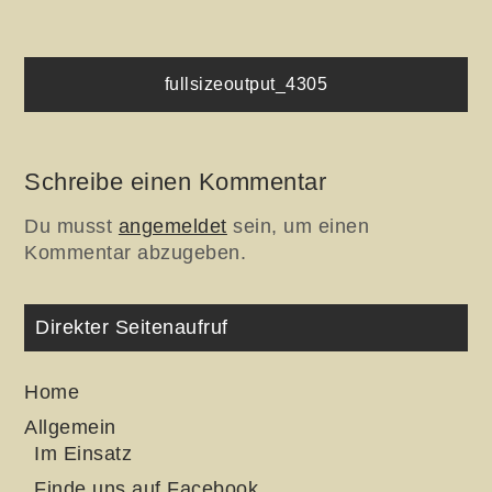
Beitragsnavigation
fullsizeoutput_4305
Schreibe einen Kommentar
Du musst
angemeldet
sein, um einen
Kommentar abzugeben.
Direkter Seitenaufruf
Home
Allgemein
Im Einsatz
Finde uns auf Facebook