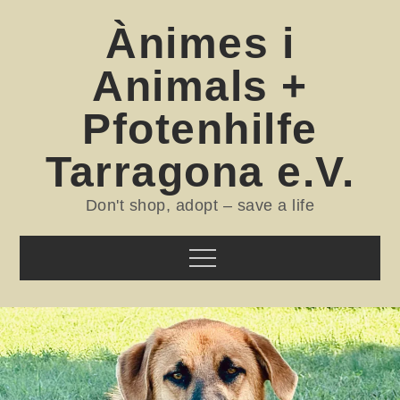
Skip
Ànimes i
to
content
Animals +
Pfotenhilfe
Tarragona e.V.
Don't shop, adopt – save a life
Menu