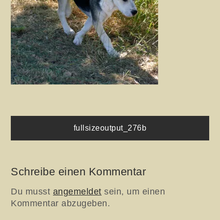
Beitragsnavigation
fullsizeoutput_276b
Schreibe einen Kommentar
Du musst
angemeldet
sein, um einen
Kommentar abzugeben.