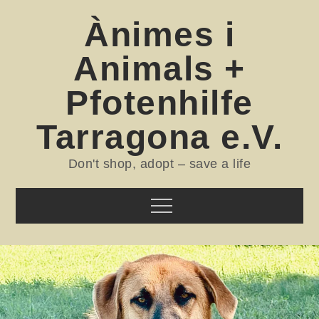
Skip
Ànimes i
to
content
Animals +
Pfotenhilfe
Tarragona e.V.
Don't shop, adopt – save a life
Menu