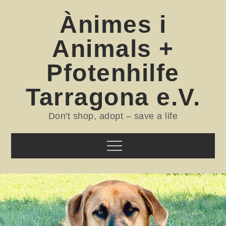
Skip
Ànimes i
to
content
Animals +
Pfotenhilfe
Tarragona e.V.
Don't shop, adopt – save a life
Menu