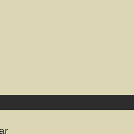
on
ar