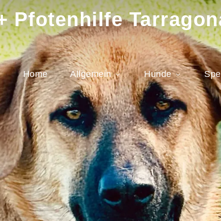
 Pfotenhilfe Tarragon
Home
Allgemein
Hunde
Spe