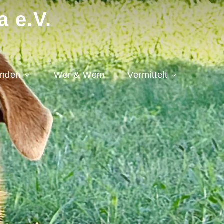
a e.V.
nden
Wer & Wem
Vermittelt