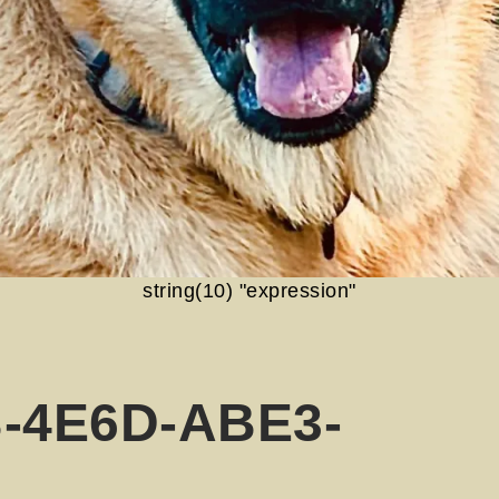
string(10) "expression"
-4E6D-ABE3-