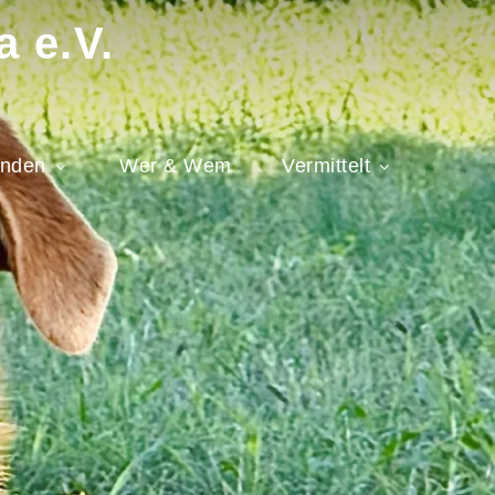
a e.V.
nden
Wer & Wem
Vermittelt