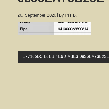
26. September 2020
By
Iris B.
Beitragsnavigati
EF7165D5-E6EB-4E6D-ABE3-0836EA73B23