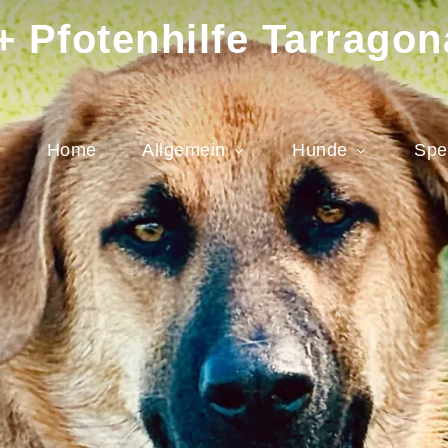
 Pfotenhilfe Tarragon
Home
Allgemein
Hunde
Spe