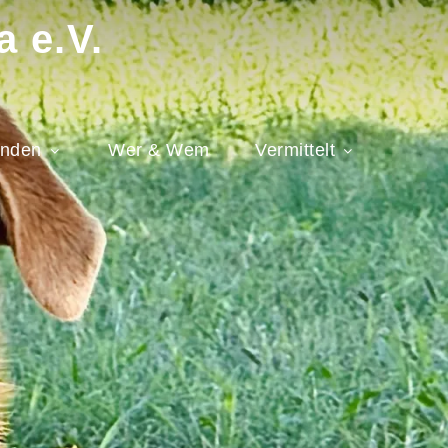
a e.V.
nden
Wer & Wem
Vermittelt