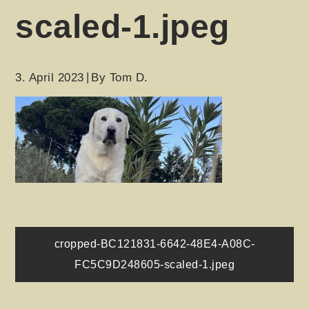
scaled-1.jpeg
3. April 2023
By
Tom D.
Beitragsnavigation
cropped-BC121831-6642-48E4-A08C-
FC5C9D248605-scaled-1.jpeg