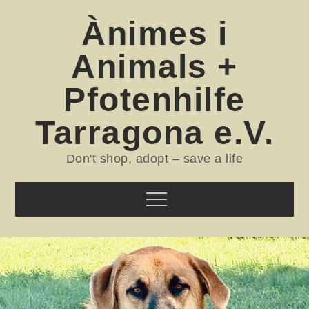
Skip
Ànimes i
to
content
Animals +
Pfotenhilfe
Tarragona e.V.
Don't shop, adopt – save a life
Menu