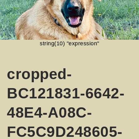
string(10) "expression"
cropped-
BC121831-6642-
48E4-A08C-
FC5C9D248605-