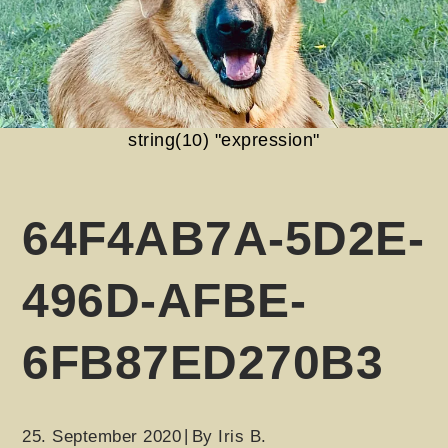
string(10) "expression"
64F4AB7A-5D2E-
496D-AFBE-
6FB87ED270B3
25. September 2020
By
Iris B.