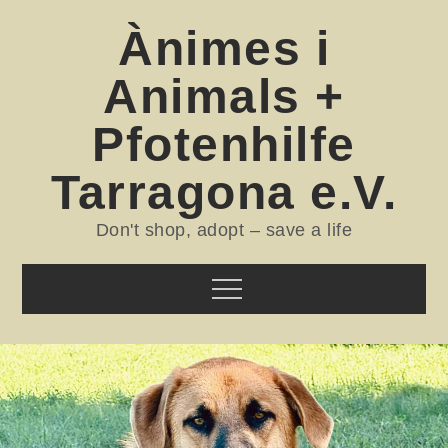
Skip
Ànimes i
to
content
Animals +
Pfotenhilfe
Tarragona e.V.
Don't shop, adopt – save a life
Menu