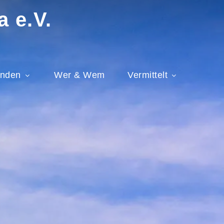
a e.V.
nden
Wer & Wem
Vermittelt