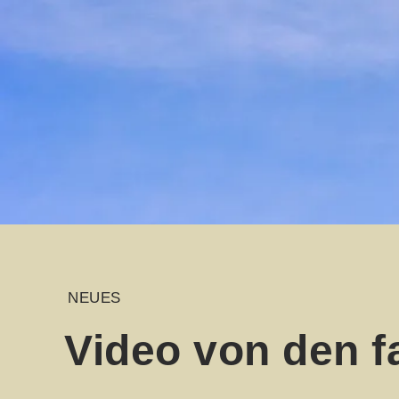
NEUES
Video von den f