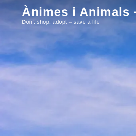
Skip
Ànimes i Animals +
to
content
Don't shop, adopt – save a life