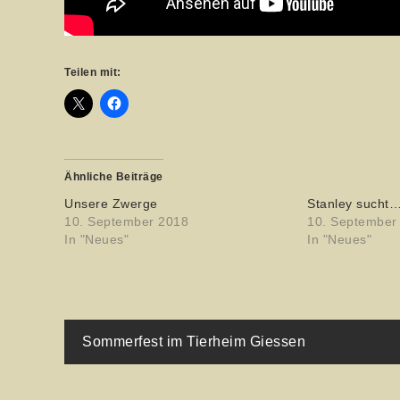
Teilen mit:
Ähnliche Beiträge
Unsere Zwerge
Stanley sucht
10. September 2018
10. September
In "Neues"
In "Neues"
Beitragsnavigati
Sommerfest im Tierheim Giessen